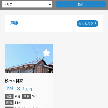
戸建
もっと見る
松の木貸家
3.9
賃料
万円
種別
戸建
間取
3K
面積
38㎡